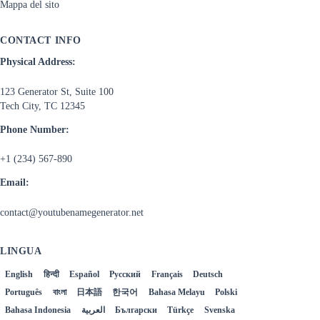
Mappa del sito
CONTACT INFO
Physical Address:
123 Generator St, Suite 100
Tech City, TC 12345
Phone Number:
+1 (234) 567-890
Email:
contact@youtubenamegenerator.net
LINGUA
English
हिन्दी
Español
Русский
Français
Deutsch
Italiano
Português
বাংলা
日本語
한국어
Bahasa Melayu
Polski
Bahasa Indonesia
العربية
Български
Türkçe
Svenska