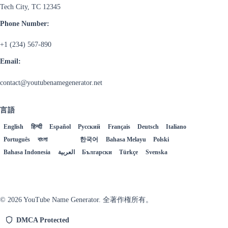
Tech City, TC 12345
Phone Number:
+1 (234) 567-890
Email:
contact@youtubenamegenerator.net
言語
English
हिन्दी
Español
Русский
Français
Deutsch
Italiano
Português
বাংলা
日本語
한국어
Bahasa Melayu
Polski
Bahasa Indonesia
العربية
Български
Türkçe
Svenska
© 2026 YouTube Name Generator. 全著作権所有。
DMCA Protected
Back to Top