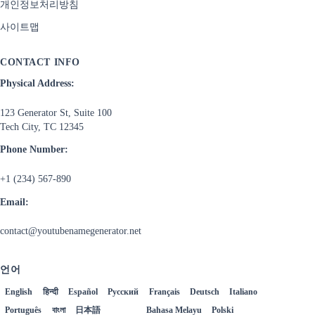
개인정보처리방침
사이트맵
CONTACT INFO
Physical Address:
123 Generator St, Suite 100
Tech City, TC 12345
Phone Number:
+1 (234) 567-890
Email:
contact@youtubenamegenerator.net
언어
English
हिन्दी
Español
Русский
Français
Deutsch
Italiano
Português
বাংলা
日本語
한국어
Bahasa Melayu
Polski