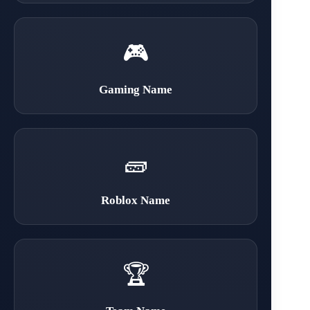
🎮
Gaming Name
🧱
Roblox Name
🏆