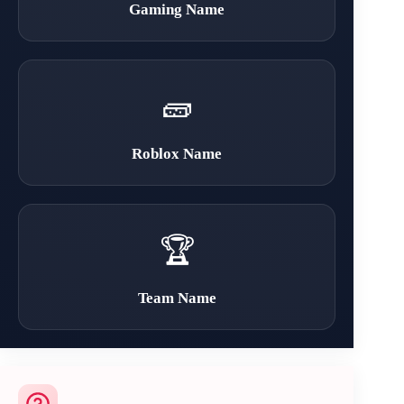
Gaming Name
🧱
Roblox Name
🏆
Team Name