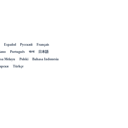
Español
Русский
Français
liano
Português
বাংলা
日本語
sa Melayu
Polski
Bahasa Indonesia
арски
Türkçe
Svenska