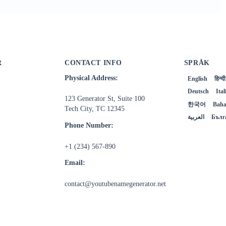
R
CONTACT INFO
SPRÅK
Physical Address:
English
हिन्दी
Deutsch
Ita
123 Generator St, Suite 100
한국어
Baha
Tech City, TC 12345
العربية
Бълг
Phone Number:
+1 (234) 567-890
Email:
contact@youtubenamegenerator.net