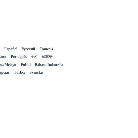
Español
Русский
Français
liano
Português
বাংলা
日本語
sa Melayu
Polski
Bahasa Indonesia
арски
Türkçe
Svenska