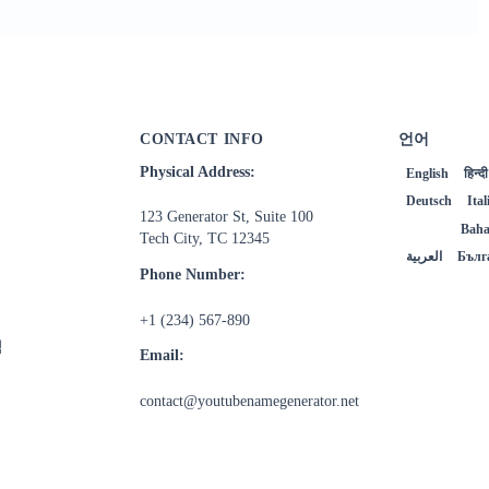
CONTACT INFO
언어
Physical Address:
English
हिन्दी
Deutsch
Ita
123 Generator St, Suite 100
한국어
Baha
Tech City, TC 12345
العربية
Бълг
Phone Number:
+1 (234) 567-890
침
Email:
contact@youtubenamegenerator.net